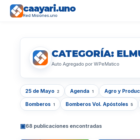
caayari.uno
Red Misiones.uno
CATEGORÍA: ELM
Auto Agregado por WPeMatico
25 de Mayo
Agenda
Agro y Produ
2
1
Bomberos
Bomberos Vol. Apóstoles
1
5
▣
68 publicaciones encontradas