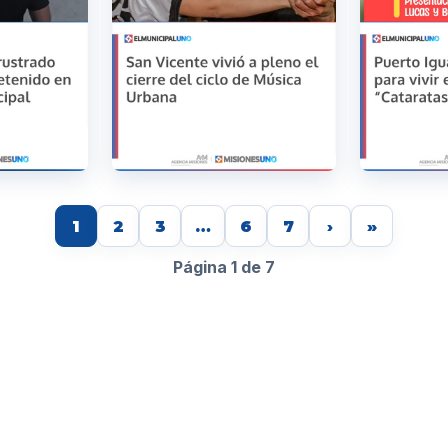
1
2
3
…
6
7
›
»
Página 1 de 7