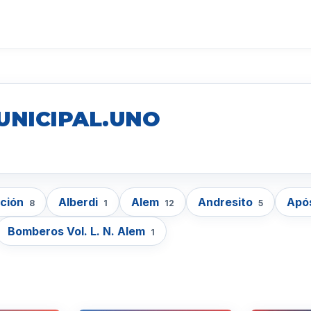
UNICIPAL.UNO
cción
Alberdi
Alem
Andresito
Apó
8
1
12
5
Bomberos Vol. L. N. Alem
1