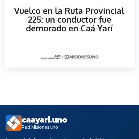
caayari.uno
Red Misiones.uno