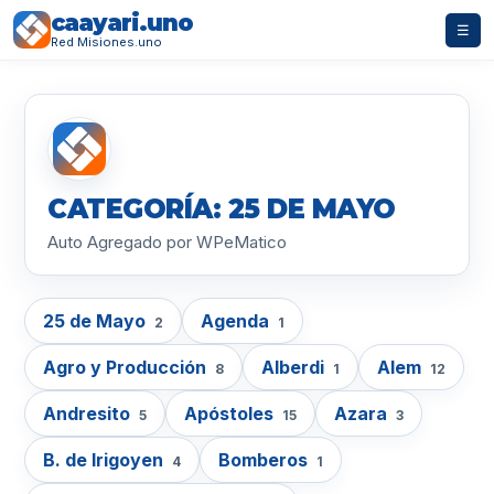
caayari.uno
☰
Red Misiones.uno
CATEGORÍA: 25 DE MAYO
Auto Agregado por WPeMatico
25 de Mayo
Agenda
2
1
Agro y Producción
Alberdi
Alem
8
1
12
Andresito
Apóstoles
Azara
5
15
3
B. de Irigoyen
Bomberos
4
1