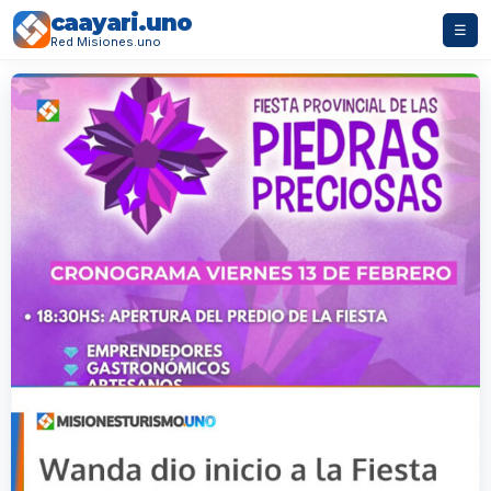
caayari.uno
☰
Red Misiones.uno