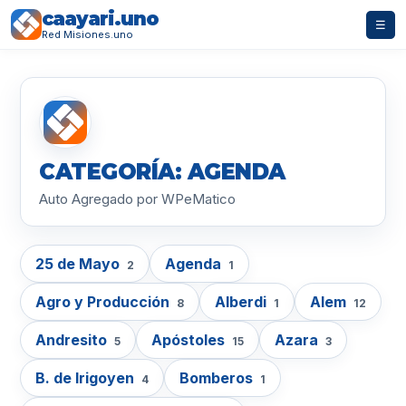
caayari.uno
☰
Red Misiones.uno
CATEGORÍA: AGENDA
Auto Agregado por WPeMatico
25 de Mayo
Agenda
2
1
Agro y Producción
Alberdi
Alem
8
1
12
Andresito
Apóstoles
Azara
5
15
3
B. de Irigoyen
Bomberos
4
1