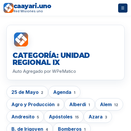
caayari.uno
☰
Red Misiones.uno
CATEGORÍA: UNIDAD
REGIONAL IX
Auto Agregado por WPeMatico
25 de Mayo
Agenda
2
1
Agro y Producción
Alberdi
Alem
8
1
12
Andresito
Apóstoles
Azara
5
15
3
B. de Irigoyen
Bomberos
4
1