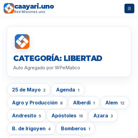
caayari.uno
☰
Red Misiones.uno
CATEGORÍA: LIBERTAD
Auto Agregado por WPeMatico
25 de Mayo
Agenda
2
1
Agro y Producción
Alberdi
Alem
8
1
12
Andresito
Apóstoles
Azara
5
15
3
B. de Irigoyen
Bomberos
4
1