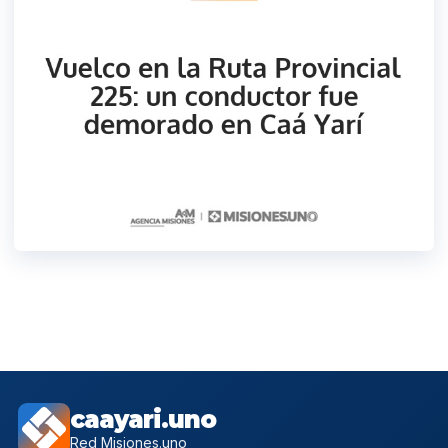
caayari.uno
Red Misiones.uno