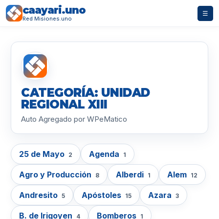
caayari.uno
☰
Red Misiones.uno
CATEGORÍA: UNIDAD
REGIONAL XIII
Auto Agregado por WPeMatico
25 de Mayo
Agenda
2
1
Agro y Producción
Alberdi
Alem
8
1
12
Andresito
Apóstoles
Azara
5
15
3
B. de Irigoyen
Bomberos
4
1