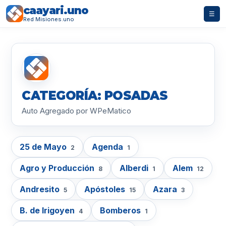
caayari.uno
☰
Red Misiones.uno
CATEGORÍA: POSADAS
Auto Agregado por WPeMatico
25 de Mayo
Agenda
2
1
Agro y Producción
Alberdi
Alem
8
1
12
Andresito
Apóstoles
Azara
5
15
3
B. de Irigoyen
Bomberos
4
1