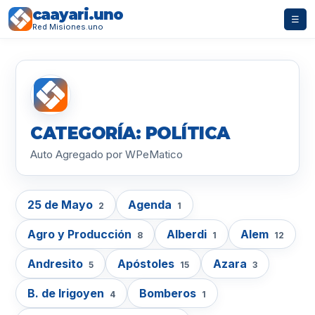
caayari.uno
☰
Red Misiones.uno
CATEGORÍA: POLÍTICA
Auto Agregado por WPeMatico
25 de Mayo
Agenda
2
1
Agro y Producción
Alberdi
Alem
8
1
12
Andresito
Apóstoles
Azara
5
15
3
B. de Irigoyen
Bomberos
4
1