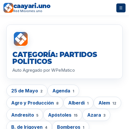
caayari.uno
☰
Red Misiones.uno
CATEGORÍA: PARTIDOS
POLÍTICOS
Auto Agregado por WPeMatico
25 de Mayo
Agenda
2
1
Agro y Producción
Alberdi
Alem
8
1
12
Andresito
Apóstoles
Azara
5
15
3
B. de Irigoyen
Bomberos
4
1