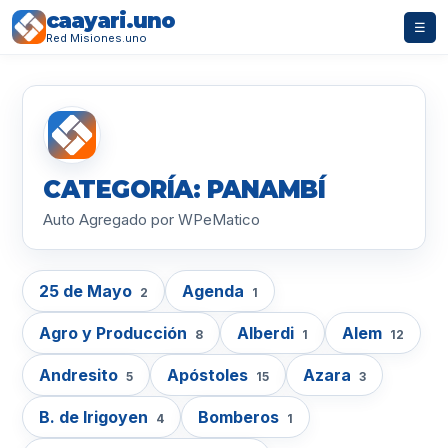
caayari.uno
☰
Red Misiones.uno
CATEGORÍA: PANAMBÍ
Auto Agregado por WPeMatico
25 de Mayo
Agenda
2
1
Agro y Producción
Alberdi
Alem
8
1
12
Andresito
Apóstoles
Azara
5
15
3
B. de Irigoyen
Bomberos
4
1