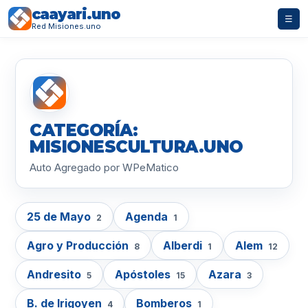
caayari.uno
☰
Red Misiones.uno
CATEGORÍA:
MISIONESCULTURA.UNO
Auto Agregado por WPeMatico
25 de Mayo
Agenda
2
1
Agro y Producción
Alberdi
Alem
8
1
12
Andresito
Apóstoles
Azara
5
15
3
B. de Irigoyen
Bomberos
4
1