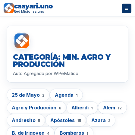
caayari.uno
☰
Red Misiones.uno
CATEGORÍA: MIN. AGRO Y
PRODUCCIÓN
Auto Agregado por WPeMatico
25 de Mayo
Agenda
2
1
Agro y Producción
Alberdi
Alem
8
1
12
Andresito
Apóstoles
Azara
5
15
3
B. de Irigoyen
Bomberos
4
1