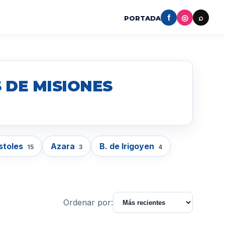
f
◎
⌕
PORTADA
 DE MISIONES
stoles
Azara
B. de Irigoyen
15
3
4
Ordenar por: