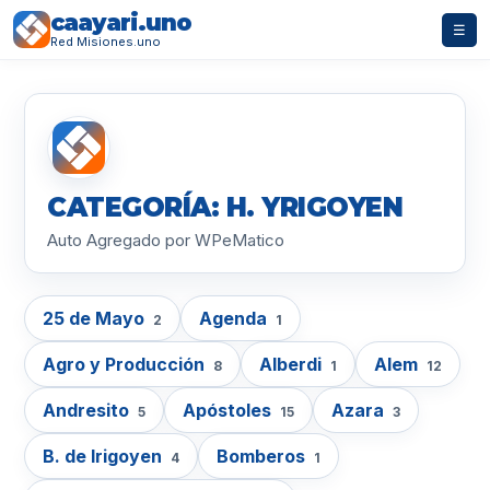
caayari.uno
☰
Red Misiones.uno
CATEGORÍA: H. YRIGOYEN
Auto Agregado por WPeMatico
25 de Mayo
Agenda
2
1
Agro y Producción
Alberdi
Alem
8
1
12
Andresito
Apóstoles
Azara
5
15
3
B. de Irigoyen
Bomberos
4
1