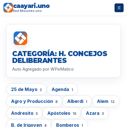
caayari.uno
☰
Red Misiones.uno
CATEGORÍA: H. CONCEJOS
DELIBERANTES
Auto Agregado por WPeMatico
25 de Mayo
Agenda
2
1
Agro y Producción
Alberdi
Alem
8
1
12
Andresito
Apóstoles
Azara
5
15
3
B. de Irigoyen
Bomberos
4
1