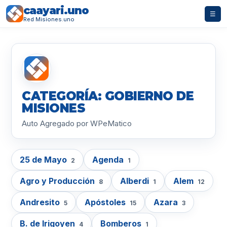
caayari.uno
☰
Red Misiones.uno
CATEGORÍA: GOBIERNO DE
MISIONES
Auto Agregado por WPeMatico
25 de Mayo
Agenda
2
1
Agro y Producción
Alberdi
Alem
8
1
12
Andresito
Apóstoles
Azara
5
15
3
B. de Irigoyen
Bomberos
4
1