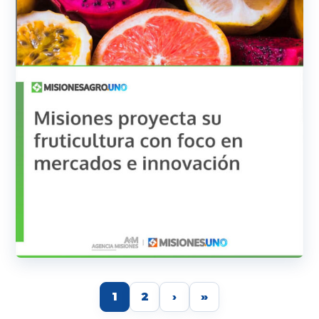
1
2
›
»