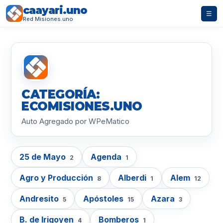
caayari.uno
☰
Red Misiones.uno
CATEGORÍA:
ECOMISIONES.UNO
Auto Agregado por WPeMatico
25 de Mayo
Agenda
2
1
Agro y Producción
Alberdi
Alem
8
1
12
Andresito
Apóstoles
Azara
5
15
3
B. de Irigoyen
Bomberos
4
1