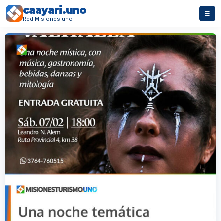
caayari.uno
☰
Red Misiones.uno