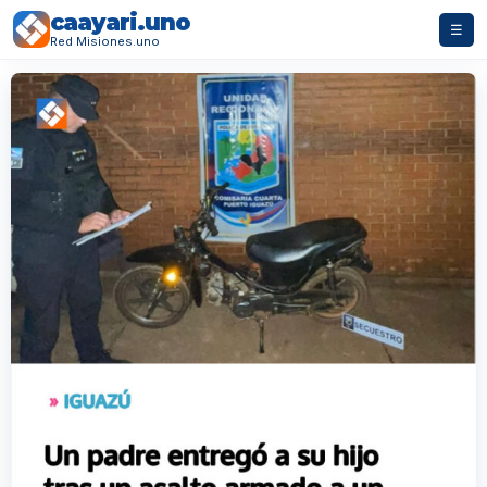
caayari.uno
☰
Red Misiones.uno