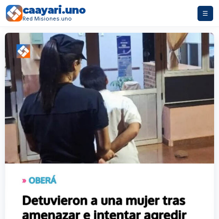
caayari.uno
☰
Red Misiones.uno