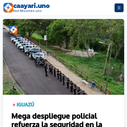
caayari.uno
☰
Red Misiones.uno