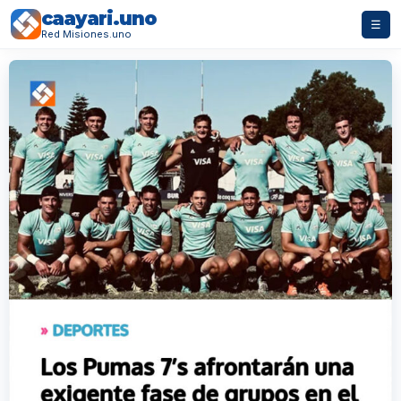
caayari.uno
☰
Red Misiones.uno