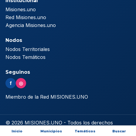
Institucional
Misiones.uno
Red Misiones.uno
Agencia Misiones.uno
Nodos
Nodos Territoriales
Nodos Temáticos
Seguinos
f
◎
Miembro de la Red MISIONES.UNO
© 2026 MISIONES.UNO - Todos los derechos
reservados
Inicio
Municipios
Temáticos
Buscar