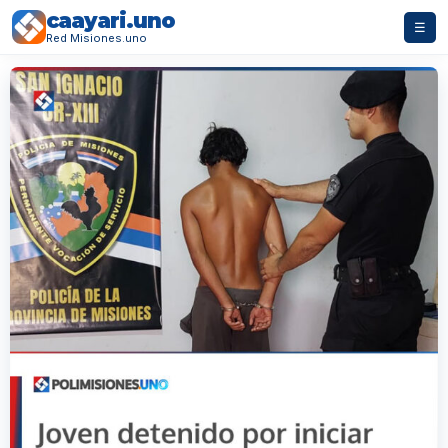
caayari.uno
☰
Red Misiones.uno