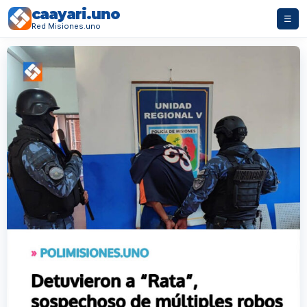
caayari.uno
☰
Red Misiones.uno