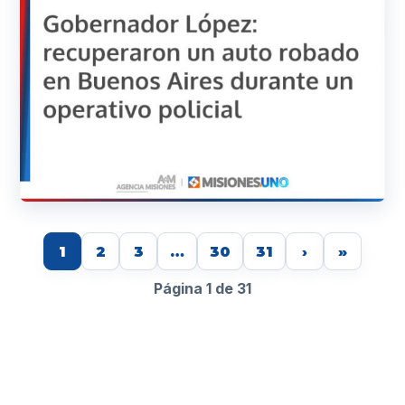
1
2
3
…
30
31
›
»
Página 1 de 31