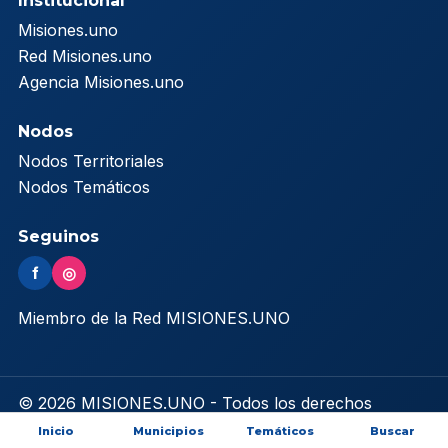
Institucional
Misiones.uno
Red Misiones.uno
Agencia Misiones.uno
Nodos
Nodos Territoriales
Nodos Temáticos
Seguinos
f
◎
Miembro de la Red MISIONES.UNO
© 2026 MISIONES.UNO - Todos los derechos
reservados
Inicio
Municipios
Temáticos
Buscar