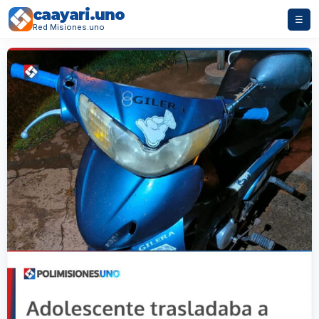
caayari.uno
☰
Red Misiones.uno