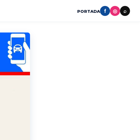
f
◎
⌕
PORTADA