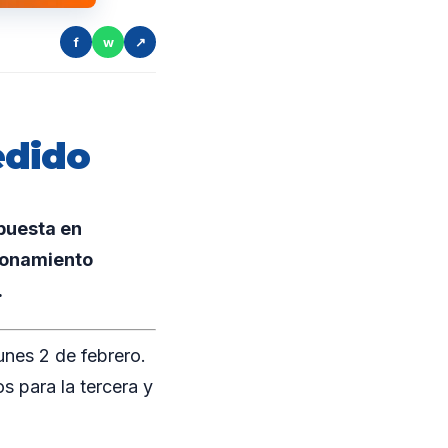
f
w
↗
edido
 puesta en
ionamiento
.
unes 2 de febrero.
s para la tercera y