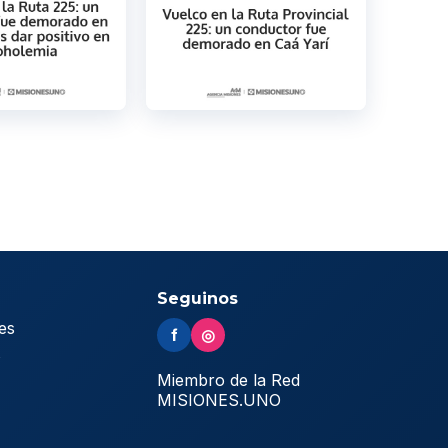
Seguinos
es
f
◎
s
Miembro de la Red
MISIONES.UNO